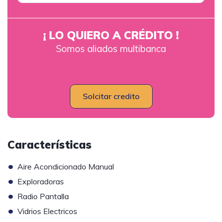
¡ LO QUIERO A CRÉDITO !
Somos aliados multibanca
Solcitar credito
Características
•
Aire Acondicionado Manual
•
Exploradoras
•
Radio Pantalla
•
Vidrios Electricos