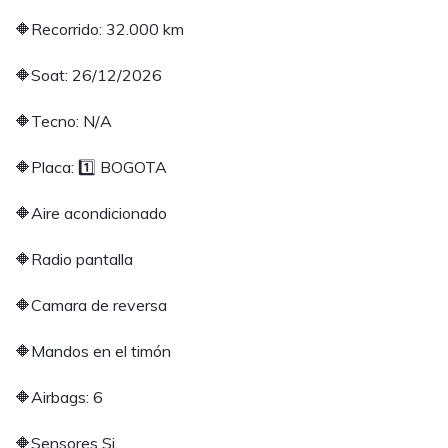
🔶Recorrido: 32.000 km
🔶Soat: 26/12/2026
🔶Tecno: N/A
🔶Placa: 1️⃣ BOGOTA
🔶Aire acondicionado
🔶Radio pantalla
🔶Camara de reversa
🔶Mandos en el timón
🔶Airbags: 6
🔶Sensores Si