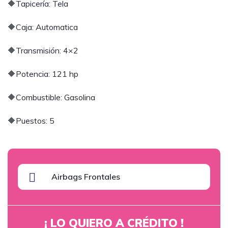
🔶Tapicería: Tela
🔶Caja: Automatica
🔶Transmisión: 4×2
🔶Potencia: 121 hp
🔶Combustible: Gasolina
🔶Puestos: 5
Airbags Frontales
¡ LO QUIERO A CRÉDITO !