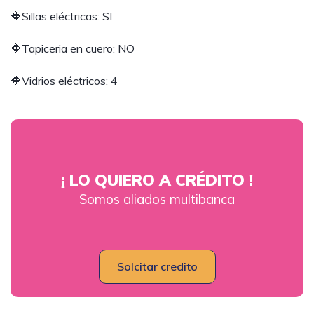
🔶Sillas eléctricas: SI
🔶Tapiceria en cuero: NO
🔶Vidrios eléctricos: 4
¡ LO QUIERO A CRÉDITO !
Somos aliados multibanca
Solcitar credito