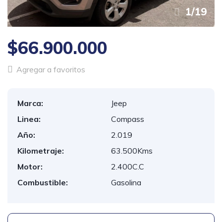
1
/
19
$66.900.000
Agregar a favoritos
Marca:
Jeep
Linea:
Compass
Año:
2.019
Kilometraje:
63.500Kms
Motor:
2.400C.C
Combustible:
Gasolina