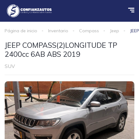
Página de inicio
Inventario
Compass
Jeep
JEE
JEEP COMPASS(2)LONGITUDE TP
2400cc 6AB ABS 2019
SUV