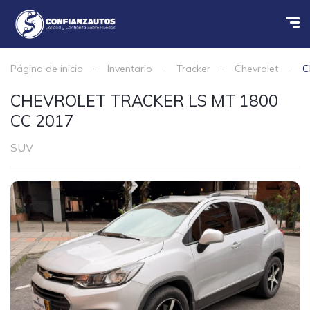
Página de inicio
Inventario
Tracker
Chevrolet
C
CHEVROLET TRACKER LS MT 1800
CC 2017
SUV