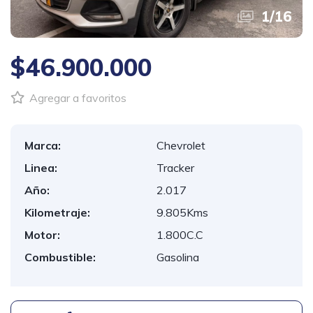
1
/
16
$46.900.000
Agregar a favoritos
Marca:
Chevrolet
Linea:
Tracker
Año:
2.017
Kilometraje:
9.805Kms
Motor:
1.800C.C
Combustible:
Gasolina