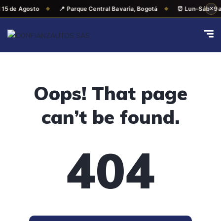
✕
l 15 de Agosto
📍 Parque Central Bavaria, Bogotá
⏰ Lun–Sáb · 9
Oops! That page
can’t be found.
404