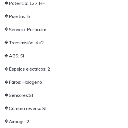
🔶Potencia: 127 HP
🔶Puertas: 5
🔶Servicio: Particular
🔶Transmisión: 4×2
🔶ABS: Si
🔶Espejos eléctricos: 2
🔶Faros: Halogeno
🔶Sensores:SI
🔶Cámara reversa:SI
🔶Airbags: 2