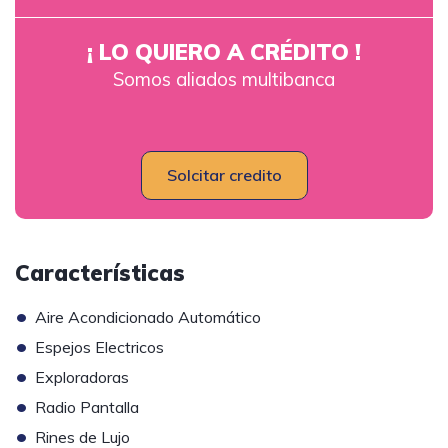
¡ LO QUIERO A CRÉDITO !
Somos aliados multibanca
Solcitar credito
Características
•
Aire Acondicionado Automático
•
Espejos Electricos
•
Exploradoras
•
Radio Pantalla
•
Rines de Lujo